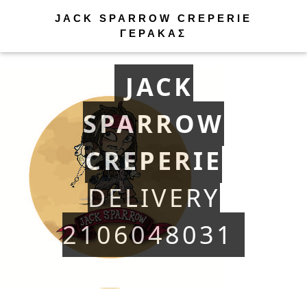
Καλώς ήρθατε στην JACK SPARROW
JACK SPARROW CREPERIE
CREPERIE. Για DELIVERY καλέστε
ΓΕΡΑΚΑΣ
2106048031
JACK
SPARROW
CREPERIE
DELIVERY
2106048031